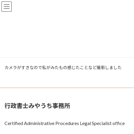
コ
ナ
行政書士みやうち事務所
ン
ビ
テ
ゲ
ン
ー
ツ
シ
日々フォト
へ
ョ
ス
ン
キ
に
ッ
移
サービス項目
日々フォト
プ
動
カメラがすきなので私がみたもの感じたことなど撮影しました
行政書士みやうち事務所
Certified Administrative Procedures Legal Specialist office